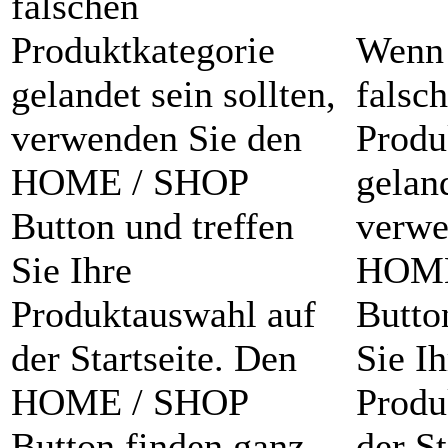
falschen
Produktkategorie
Wenn 
gelandet sein sollten,
falsc
verwenden Sie den
Produ
HOME / SHOP
geland
Button und treffen
verwe
Sie Ihre
HOME
Produktauswahl auf
Butto
der Startseite. Den
Sie Ih
HOME / SHOP
Produ
Button finden ganz
der St