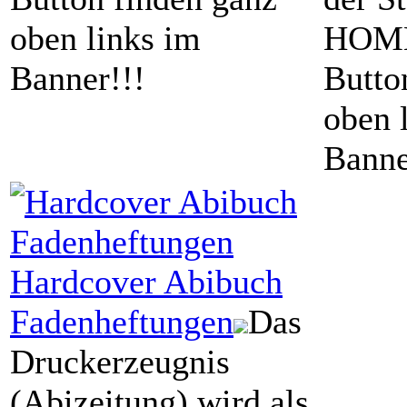
oben links im
HOME
Banner!!!
Butto
oben 
Banne
Hardcover
Abibuch
Fadenheftungen
Das
Druckerzeugnis
(Abizeitung) wird als