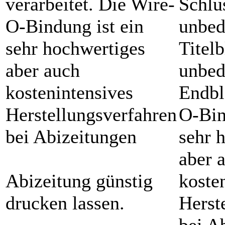
verarbeitet. Die Wire-
Schlu
O-Bindung ist ein
unbed
sehr hochwertiges
Titelb
aber auch
unbed
kostenintensives
Endbl
Herstellungsverfahren
O-Bin
bei Abizeitungen
sehr 
aber 
Abizeitung günstig
koste
drucken lassen.
Herst